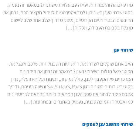
מידע גבוהה והתמודדות יעילה עם עלויות משתנות? במאמר זה נעמיק
בסוגי שרתי הענן השונים, נלמד אסטרטגיות לניהול תקציב חכם, נבחן את
ההיבטים הבטיחותיים הקריטיים, נספק מדריך שלב אחר שלב ליישום
מוצלח בסביבת העבודה, ונסקור […]
שירותי ענן
האם אתם שוקלים לשדרג את התשתיות הטכנולוגיות שלכם ולנצל את
הפוטנציאל הגלום בשירותי הענן? במאמר זה נבחן את היתרונות
המרכזיים של המעבר לענן, כולל גמישות, זמינות ועלות-תועלת, נדון
בסוגי השירותים השונים כגון IaaS, PaaS ו-SaaS ונשווה ביניהם, נדריך
אתכם כיצד לבחור את ספק הענן המתאים ביותר בהתאם לקריטריונים
כמו אבטחה ותמיכה טכנית, נעמיק באתגרים ובפתרונות […]
שירותי מחשוב ענן לעסקים