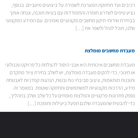
רכיבים ועד תחזוקת המערכת לשמירה על ביצועים מיטביים. בנוסף,
נציע טיפים לשדרוג חומרה והתמודדות עם בעיות תוכנה, וננחה אותך
בבחירת שירותי תיקון מחשבים מקצועיים ואמינים. עם המידע המקצועי
שלנו, תוכל לנהל ולשפר את […]
מעבדת מחשבים מומלצת
מעבדת מחשבים איכותית היא אבני היסוד להצלחת כל פרויקט טכנולוגי
או חינוכי. כדי להקים מעבדה מומלצת, יש לשלב בחירת ציוד מתקדם
ותוכנות מותאמות, עיצוב סביבתי נוח ובטוח, הנהגות קפדניות לאבטחת
מידע, הדרכות מקצועיות למשתמשים ותחזוקה שוטפת. במאמר זה
נספק פתרונות פרקטיים והמלצות מומחים על כל שלב ושלב בתהליך,
כדי להבטיח שהמעבדה שלכם תפעל ביעילות ותומכת […]