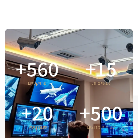
+
560
+
15
אנשי צוות
פרויקטיים
+
20
+
500
לקוחות מרוצים
שנות ניסיון