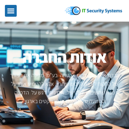
אודות החברה
חברת איי.טי מערכות אבטחה בע"מ מבינה את הצורך
של הלקוח לא רק לרכוש פיתרון, אלא להטמיע אותו על
מנת שהשימוש יהיה יעיל. ולכן ניתן דגש על הדרכה
והטמעה של יישומים או פרוייקטים בארגון.